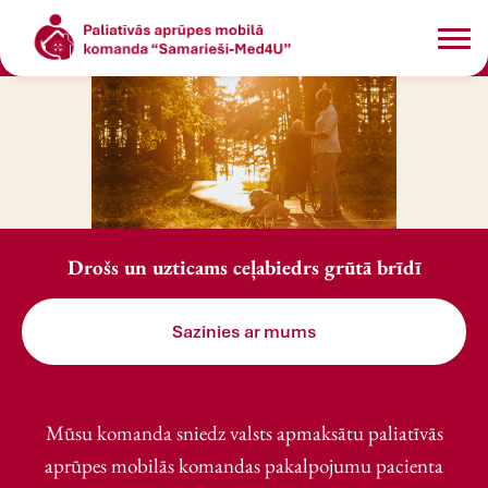
Skip to main content
Drošs un uzticams ceļabiedrs grūtā brīdī
Sazinies ar mums
Mūsu komanda sniedz valsts apmaksātu paliatīvās
aprūpes mobilās komandas pakalpojumu pacienta