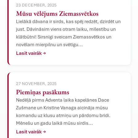
23 DECEMBER, 2025
Mūsu vēlējums Ziemassvētkos
Lielākā dāvana ir sirds, kas spēj redzēt, dzirdēt un
just. Dāvināsim viens otram laiku, mīlestību un
klātbūtni! Sirsnīgi sveicam Ziemassvētkos un
novēlam mierpilnu un svētīgu...
Lasīt vairāk →
27 NOVEMBER, 2025
Piemiņas pasākums
Nedēļā pirms Adventa laika kapelānes Dace
Zušmane un Kristīne Vanaga aicināja mūsu
komandu uz klusu atmiņu un pārdomu brīdi.
Mēnešu un gadu laikā mūsu sirdis...
Lasīt vairāk →