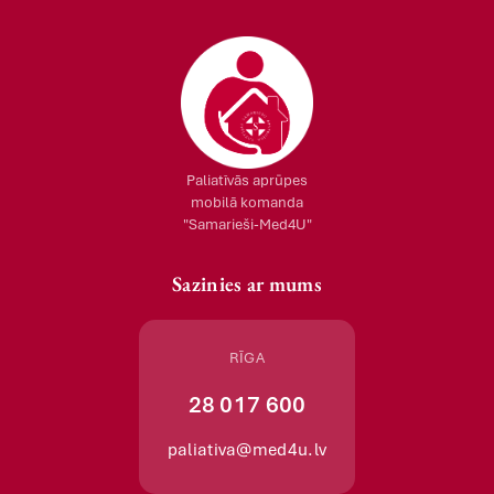
Paliatīvās aprūpes
mobilā komanda
"Samarieši-Med4U"
Sazinies ar mums
RĪGA
28 017 600
paliativa@med4u.lv