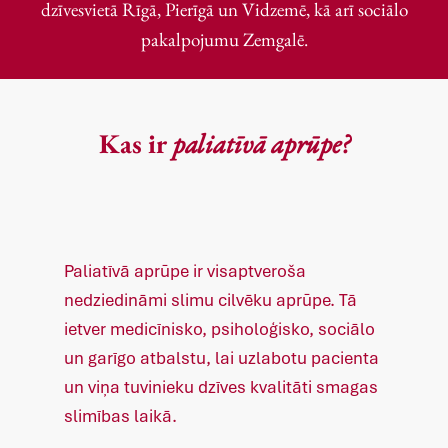
dzīvesvietā Rīgā, Pierīgā un Vidzemē, kā arī sociālo
pakalpojumu Zemgalē.
Kas ir
paliatīvā aprūpe?
Paliatīvā aprūpe ir visaptveroša
nedziedināmi slimu cilvēku aprūpe. Tā
ietver medicīnisko, psiholoģisko, sociālo
un garīgo atbalstu, lai uzlabotu pacienta
un viņa tuvinieku dzīves kvalitāti smagas
slimības laikā.