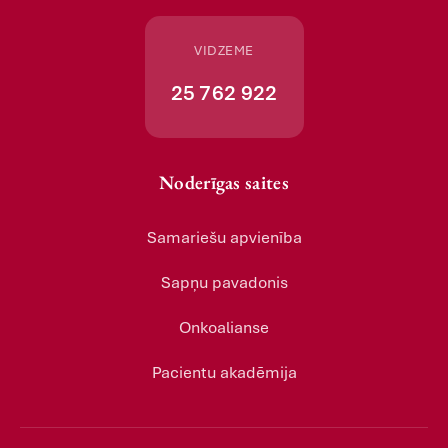
VIDZEME
25 762 922
Noderīgas saites
Samariešu apvienība
Sapņu pavadonis
Onkoalianse
Pacientu akadēmija